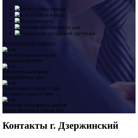
Расчет суммы ущерба
Консультация юриста
Выезд эксперта
Доставка экспертизы на дом
Составление досудебной претензии
ВЫЗВАТЬ ОЦЕНЩИКА
Получите максимальную
стоимость ремонта
Работаем в выходные
и праздничные дни
Гарантируем победу в суде
без вашего присутствия
Опытные оценщики в каждом
округе Москвы и городе МО
Контакты г. Дзержинский