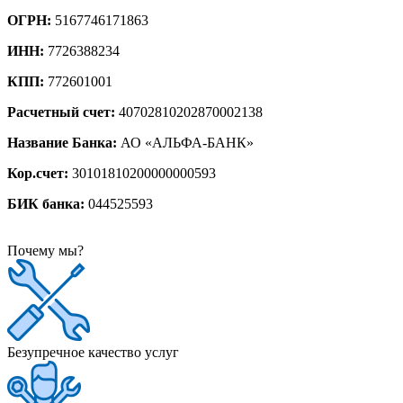
ОГРН:
5167746171863
ИНН:
7726388234
КПП:
772601001
Расчетный счет:
40702810202870002138
Название Банка:
АО «АЛЬФА-БАНК»
Кор.счет:
30101810200000000593
БИК банка:
044525593
Почему мы?
Безупречное качество услуг