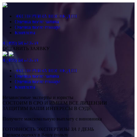
ЭКСПЕРТИЗА ПОСЛЕ ДТП
Оценка после залива
Оценка после пожара
Контакты
8 (499) 685-12-59
ОСТАВИТЬ ЗАЯВКУ
8 (499) 685-12-59
ЭКСПЕРТИЗА ПОСЛЕ ДТП
Оценка после залива
Оценка после пожара
Контакты
Независимые эксперты и юристы
СОСТОИМ В СРО И ИМЕЕМ ВСЕ ЛИЦЕНЗИИ
ЗАЩИТИМ ВАШИ ИНТЕРЕСЫ В СУДЕ
Получите максимальную выплату с виновника
ГОТОВНОСТЬ ЭКСПЕРТИЗЫ
ЗА 1 ДЕНЬ
Сделаем оценку в Вашу пользу