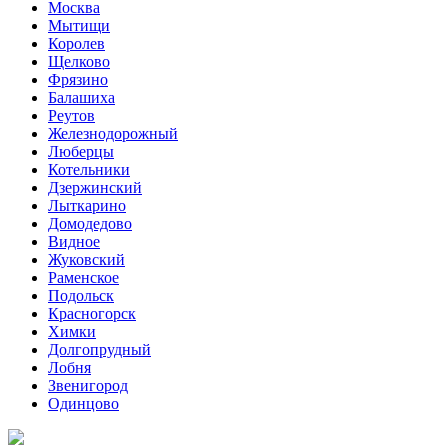
Москва
Мытищи
Королев
Щелково
Фрязино
Балашиха
Реутов
Железнодорожный
Люберцы
Котельники
Дзержинский
Лыткарино
Домодедово
Видное
Жуковский
Раменское
Подольск
Красногорск
Химки
Долгопрудный
Лобня
Звенигород
Одинцово