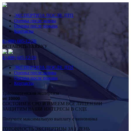
ЭКСПЕРТИЗА ПОСЛЕ ДТП
Оценка после залива
Оценка после пожара
Контакты
8 (499) 685-12-59
ОСТАВИТЬ ЗАЯВКУ
8 (499) 685-12-59
ЭКСПЕРТИЗА ПОСЛЕ ДТП
Оценка после залива
Оценка после пожара
Контакты
Трасологическая экспертиза
от 10000
СОСТОИМ В СРО И ИМЕЕМ ВСЕ ЛИЦЕНЗИИ
ЗАЩИТИМ ВАШИ ИНТЕРЕСЫ В СУДЕ
Получите максимальную выплату с виновника
ГОТОВНОСТЬ ЭКСПЕРТИЗЫ
ЗА 1 ДЕНЬ