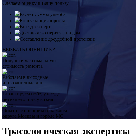
Сделаем оценку в Вашу пользу
Расчет суммы ущерба
Консультация юриста
Выезд эксперта
Доставка экспертизы на дом
Составление досудебной претензии
ВЫЗВАТЬ ОЦЕНЩИКА
Получите максимальную
стоимость ремонта
Работаем в выходные
и праздничные дни
Гарантируем победу в суде
без вашего присутствия
Опытные оценщики в каждом
округе Москвы и городе МО
Трасологическая экспертиза