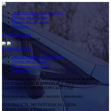
ЭКСПЕРТИЗА ПОСЛЕ ДТП
Оценка после залива
Оценка после пожара
Контакты
8 (499) 685-12-59
ОСТАВИТЬ ЗАЯВКУ
8 (499) 685-12-59
ЭКСПЕРТИЗА ПОСЛЕ ДТП
Оценка после залива
Оценка после пожара
Контакты
Независимая оценка и экспертиза автомобиля
от 2500
СОСТОИМ В СРО И ИМЕЕМ ВСЕ ЛИЦЕНЗИИ
ЗАЩИТИМ ВАШИ ИНТЕРЕСЫ В СУДЕ
Получите максимальную выплату с виновника
ГОТОВНОСТЬ ЭКСПЕРТИЗЫ
ЗА 1 ДЕНЬ
Сделаем оценку в Вашу пользу