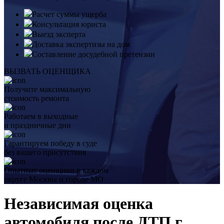
Расчет суммы ущерба
Консультация юриста
Выезд эксперта
Доставка экспертизы на дом
Составление досудебной претензии
ВЫЗВАТЬ ОЦЕНЩИКА
Получите максимальную
стоимость ремонта
Работаем в выходные
и праздничные дни
Гарантируем победу в суде
без вашего присутствия
Опытные оценщики в каждом
округе Москвы и городе МО
Независимая оценка
автомобиля после ДТП г.