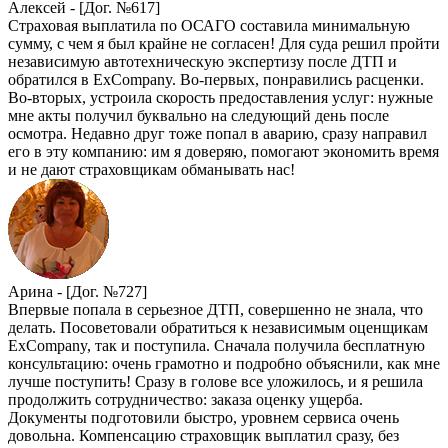
Алексей -
[Дог. №617]
Страховая выплатила по ОСАГО составила минимальную
сумму, с чем я был крайне не согласен! Для суда решил пройти
независимую автотехническую экспертизу после ДТП и
обратился в ExCompany. Во-первых, понравились расценки.
Во-вторых, устроила скорость предоставления услуг: нужные
мне акты получил буквально на следующий день после
осмотра. Недавно друг тоже попал в аварию, сразу направил
его в эту компанию: им я доверяю, помогают экономить время
и не дают страховщикам обманывать нас!
Арина -
[Дог. №727]
Впервые попала в серьезное ДТП, совершенно не знала, что
делать. Посоветовали обратиться к независимым оценщикам
ExCompany, так и поступила. Сначала получила бесплатную
консультацию: очень грамотно и подробно объяснили, как мне
лучше поступить! Сразу в голове все уложилось, и я решила
продолжить сотрудничество: заказа оценку ущерба.
Документы подготовили быстро, уровнем сервиса очень
довольна. Компенсацию страховщик выплатил сразу, без