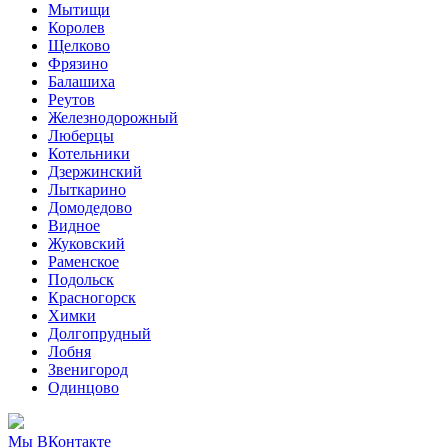
Мытищи
Королев
Щелково
Фрязино
Балашиха
Реутов
Железнодорожный
Люберцы
Котельники
Дзержинский
Лыткарино
Домодедово
Видное
Жуковский
Раменское
Подольск
Красногорск
Химки
Долгопрудный
Лобня
Звенигород
Одинцово
Мы ВКонтакте