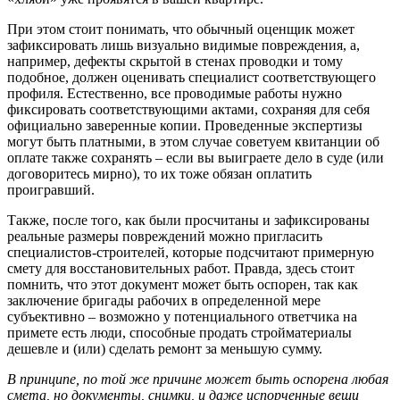
При этом стоит понимать, что обычный оценщик может
зафиксировать лишь визуально видимые повреждения, а,
например, дефекты скрытой в стенах проводки и тому
подобное, должен оценивать специалист соответствующего
профиля. Естественно, все проводимые работы нужно
фиксировать соответствующими актами, сохраняя для себя
официально заверенные копии. Проведенные экспертизы
могут быть платными, в этом случае советуем квитанции об
оплате также сохранять – если вы выиграете дело в суде (или
договоритесь мирно), то их тоже обязан оплатить
проигравший.
Также, после того, как были просчитаны и зафиксированы
реальные размеры повреждений можно пригласить
специалистов-строителей, которые подсчитают примерную
смету для восстановительных работ. Правда, здесь стоит
помнить, что этот документ может быть оспорен, так как
заключение бригады рабочих в определенной мере
субъективно – возможно у потенциального ответчика на
примете есть люди, способные продать стройматериалы
дешевле и (или) сделать ремонт за меньшую сумму.
В принципе, по той же причине может быть оспорена любая
смета, но документы, снимки, и даже испорченные вещи