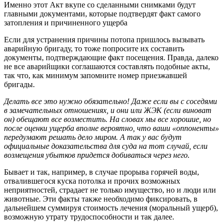
Именно этот Акт вкупе со сделанными снимками будут
главными документами, которые подтвердят факт самого
затопления и причиненного ущерба
Если для устранения причины потопа пришлось вызывать
аварийную бригаду, то тоже попросите их составить
документы, подтверждающие факт посещения. Правда, далеко
не все аварийщики соглашаются составлять подобные акты,
так что, как минимум запомните номер приезжавшей
бригады.
Делать все это нужно обязательно! Даже если вы с соседями
в замечательных отношениях, и они или ЖЭК (если виноват
он) обещают все возместить. На словах мы все хорошие, но
после оценки ущерба вполне вероятно, что ваши «оппоненты»
передумают решать дело миром. А так у вас будут
официальные доказательства для суда на тот случай, если
возмещения убытков придется добиваться через него.
Бывает и так, например, в случае прорыва горячей воды,
отвалившегося куска потолка и прочих возможных
неприятностей, страдает не только имущество, но и люди или
животные. Эти факты также необходимо фиксировать, в
дальнейшем суммируя стоимость лечения (моральный ущерб),
возможную утрату трудоспособности и так далее.