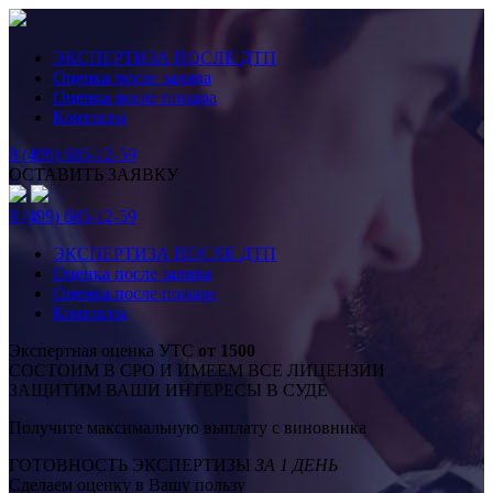
ЭКСПЕРТИЗА ПОСЛЕ ДТП
Оценка после залива
Оценка после пожара
Контакты
8 (499) 685-12-59
ОСТАВИТЬ ЗАЯВКУ
8 (499) 685-12-59
ЭКСПЕРТИЗА ПОСЛЕ ДТП
Оценка после залива
Оценка после пожара
Контакты
Экспертная оценка УТС
от 1500
СОСТОИМ В СРО И ИМЕЕМ ВСЕ ЛИЦЕНЗИИ
ЗАЩИТИМ ВАШИ ИНТЕРЕСЫ В СУДЕ
Получите максимальную выплату с виновника
ГОТОВНОСТЬ ЭКСПЕРТИЗЫ
ЗА 1 ДЕНЬ
Сделаем оценку в Вашу пользу