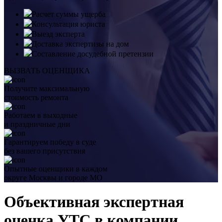
Расчет суммы ущерба
Консультация юриста
Выезд эксперта
Доставка экспертизы на дом
Составление досудебной претензии
ВЫЗВАТЬ ОЦЕНЩИКА
Получите максимальную
стоимость ремонта
Работаем в выходные
и праздничные дни
Гарантируем победу в суде
без вашего присутствия
Опытные оценщики в каждом
округе Москвы и городе МО
Объективная экспертная
оценка УТС в компании